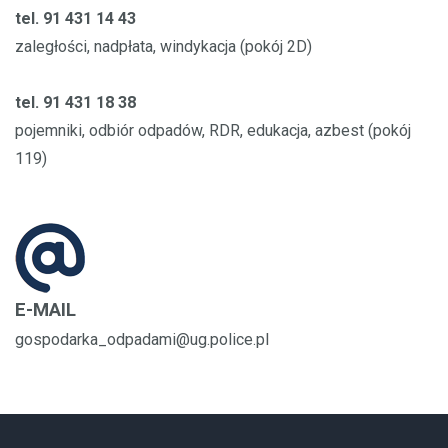
tel. 91 431 14 43
zaległości, nadpłata, windykacja (pokój 2D)
tel. 91 431 18 38
pojemniki, odbiór odpadów, RDR, edukacja, azbest (pokój
119)
E-MAIL
gospodarka_odpadami@ug.police.pl