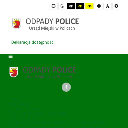
Default
Night
High
High
High
Set
Set
Set
mode
mode
Contrast
Contrast
Contrast
Smaller
Default
Large
Black
Black
Yellow
Font
Font
Font
White
Yellow
Black
mode
mode
mode
Deklaracja dostępności
O NAS
Aktualności
Odbiór odpadów
Eco Harmonogram - aplikacja
Harmonogramy
Podmioty odbierające odpady komunalne (RDR)
Podmioty zbierające zużyty sprzęt elektryczny i