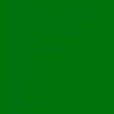
elektroniczny
Miejsca zagospodarowania odpadów komunalnych
Adresy punktów zbierania odpadów folii, sznurka oraz
opon, powstających w gospodarstwach rolnych lub
zakładów przetwarzania takich odpadów.
Poziomy recyklingu
Analizy stanu gospodarki odpadami
Program usuwania azbestu w Gminie Police
SEGREGACJA
Zasady segregacji
PSZOK
Miejskie Punkty Elektroodpadów
OPŁATY
Wysokość opłat
Zasady opłat
DEKLARACJE
Wzory, druki. formularze
Archiwum
AKTY PRAWNE
Uchwały
Rozporządzenia
Ustawy
EDUKACJA
Edukacja
Konkursy
Materiały do pobrania
FAQ
KONTAKT