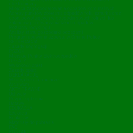
elektroniczny
Miejsca zagospodarowania odpadów komunalnych
Adresy punktów zbierania odpadów folii, sznurka oraz
opon, powstających w gospodarstwach rolnych lub
zakładów przetwarzania takich odpadów.
Poziomy recyklingu
Analizy stanu gospodarki odpadami
Program usuwania azbestu w Gminie Police
SEGREGACJA
Zasady segregacji
PSZOK
Miejskie Punkty Elektroodpadów
OPŁATY
Wysokość opłat
Zasady opłat
DEKLARACJE
Wzory, druki. formularze
Archiwum
AKTY PRAWNE
Uchwały
Rozporządzenia
Ustawy
EDUKACJA
Edukacja
Konkursy
Materiały do pobrania
FAQ
KONTAKT