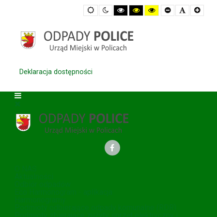
Default
Night
High
High
High
Set
Set
Set
mode
mode
Contrast
Contrast
Contrast
Smaller
Default
Large
Black
Black
Yellow
Font
Font
Font
White
Yellow
Black
mode
mode
mode
Deklaracja dostępności
O NAS
Aktualności
Odbiór odpadów
Eco Harmonogram - aplikacja
Harmonogramy
Podmioty odbierające odpady komunalne (RDR)
Podmioty zbierające zużyty sprzęt elektryczny i