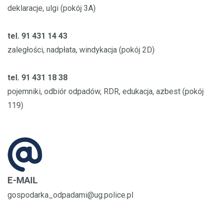
deklaracje, ulgi (pokój 3A)
tel. 91 431 14 43
zaległości, nadpłata, windykacja (pokój 2D)
tel. 91 431 18 38
pojemniki, odbiór odpadów, RDR, edukacja, azbest (pokój
119)
E-MAIL
gospodarka_odpadami@ug.police.pl