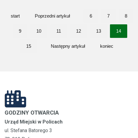
start
Poprzedni artykuł
6
7
8
9
10
11
12
13
14
15
Następny artykuł
koniec
GODZINY OTWARCIA
Urząd Miejski w Policach
ul. Stefana Batorego 3