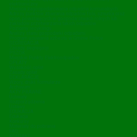
elektroniczny
Miejsca zagospodarowania odpadów komunalnych
Adresy punktów zbierania odpadów folii, sznurka oraz
opon, powstających w gospodarstwach rolnych lub
zakładów przetwarzania takich odpadów.
Poziomy recyklingu
Analizy stanu gospodarki odpadami
Program usuwania azbestu w Gminie Police
SEGREGACJA
Zasady segregacji
PSZOK
Miejskie Punkty Elektroodpadów
OPŁATY
Wysokość opłat
Zasady opłat
DEKLARACJE
Wzory, druki. formularze
Archiwum
AKTY PRAWNE
Uchwały
Rozporządzenia
Ustawy
EDUKACJA
Edukacja
Konkursy
Materiały do pobrania
FAQ
KONTAKT