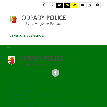
Default
Night
High
High
High
Set
Set
Set
mode
mode
Contrast
Contrast
Contrast
Smaller
Default
Large
Black
Black
Yellow
Font
Font
Font
White
Yellow
Black
mode
mode
mode
Deklaracja dostępności
O NAS
Aktualności
Odbiór odpadów
Eco Harmonogram - aplikacja
Harmonogramy
Podmioty odbierające odpady komunalne (RDR)
Podmioty zbierające zużyty sprzęt elektryczny i