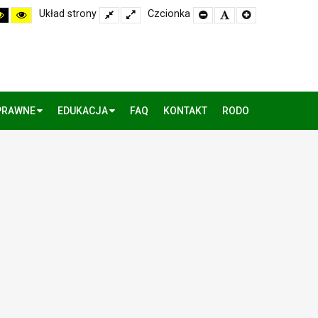
h
High
High
Układ strony
Fixed
Wide
Czcionka
Set
Set
Set
rast
Contrast
Contrast
layout
layout
Smaller
Default
Larger
k
Black
Yellow
Font
Font
Font
te
Yellow
Black
de
mode
mode
PRAWNE
EDUKACJA
FAQ
KONTAKT
RODO