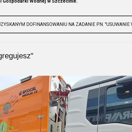
 Gospodarki Wodnej w Szczecinie.
UZYSKANYM DOFINANSOWANIU NA ZADANIE P.N. "USUWANIE
gregujesz"