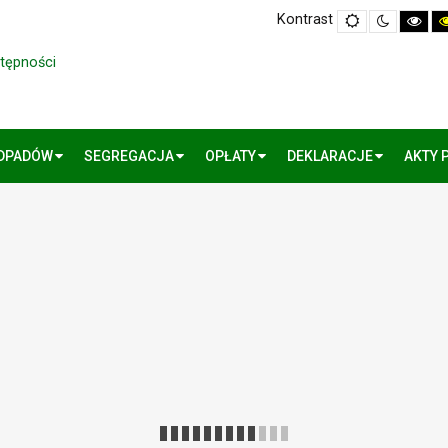
Kontrast
Default
Night
Hig
mode
mode
Cont
Blac
Whi
stępności
mo
ODPADÓW
SEGREGACJA
OPŁATY
DEKLARACJE
AKTY 