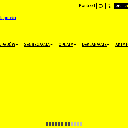
Kontrast
Default
Night
Hig
mode
mode
Cont
Blac
Whi
stępności
mo
ODPADÓW
SEGREGACJA
OPŁATY
DEKLARACJE
AKTY 