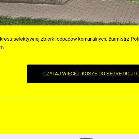
zakresu selektywnej zbiórki odpadów komunalnych, Burmistrz Po
ch.
CZYTAJ WIĘCEJ: KOSZE DO SEGREGACJI