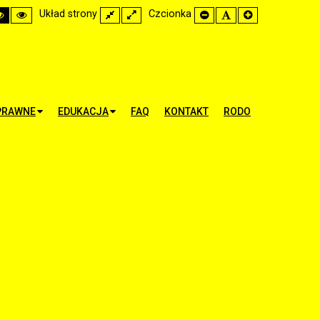
h
High
High
Układ strony
Fixed
Wide
Czcionka
Set
Set
Set
rast
Contrast
Contrast
layout
layout
Smaller
Default
Larger
k
Black
Yellow
Font
Font
Font
te
Yellow
Black
de
mode
mode
PRAWNE
EDUKACJA
FAQ
KONTAKT
RODO