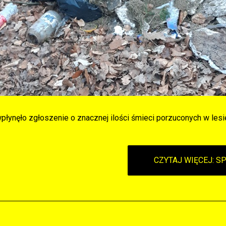
wpłynęło zgłoszenie o znacznej ilości śmieci porzuconych w lesi
CZYTAJ WIĘCEJ: 