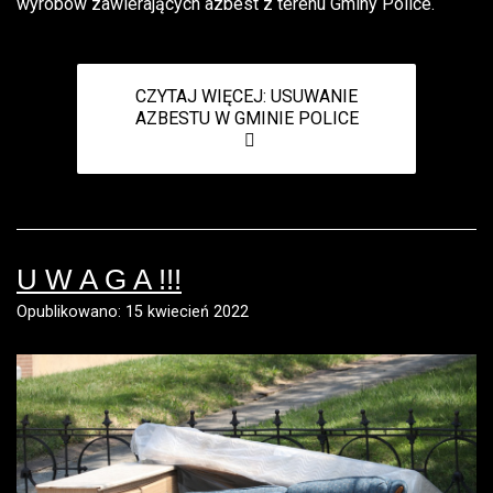
wyrobów zawierających azbest z terenu Gminy Police.
CZYTAJ WIĘCEJ: USUWANIE
AZBESTU W GMINIE POLICE
U W A G A !!!
Opublikowano: 15 kwiecień 2022