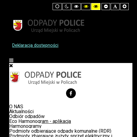
Default
Night
High
High
High
Set
Set
Set
mode
mode
Contrast
Contrast
Contrast
Smaller
Default
Large
Black
Black
Yellow
Font
Font
Font
White
Yellow
Black
mode
mode
mode
Deklaracja dostępności
O NAS
Aktualności
Odbiór odpadów
Eco Harmonogram - aplikacja
Harmonogramy
Podmioty odbierające odpady komunalne (RDR)
Podmioty zbierające zużyty sprzęt elektryczny i