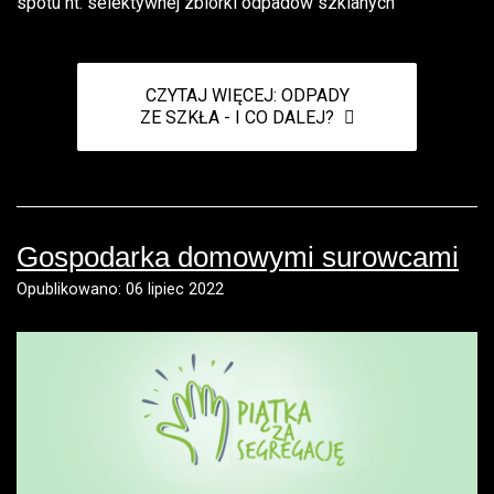
spotu nt. selektywnej zbiórki odpadów szklanych
CZYTAJ WIĘCEJ: ODPADY
ZE SZKŁA - I CO DALEJ?
Gospodarka domowymi surowcami
Opublikowano: 06 lipiec 2022