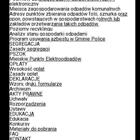
elektroniczny
Miejsca zagospodarowania odpadów komunalnych
Adresy punktów zbierania odpadów folii, sznurka oraz
opon, powstających w gospodarstwach rolnych lub
zakładów przetwarzania takich odpadów.
Poziomy recyklingu
Analizy stanu gospodarki odpadami
Program usuwania azbestu w Gminie Police
SEGREGACJA
Zasady segregacji
PSZOK
Miejskie Punkty Elektroodpadów
OPŁATY
Wysokość opłat
Zasady opłat
DEKLARACJE
Wzory, druki. formularze
Archiwum
AKTY PRAWNE
Uchwały
Rozporządzenia
Ustawy
EDUKACJA
Edukacja
Konkursy
Materiały do pobrania
FAQ
KONTAKT