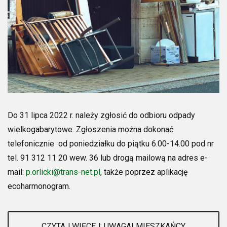
Do 31 lipca 2022 r. należy zgłosić do odbioru odpady
wielkogabarytowe. Zgłoszenia można dokonać
telefonicznie od poniedziałku do piątku 6.00-14.00 pod nr
tel. 91 312 11 20 wew. 36 lub drogą mailową na adres e-
mail:
p.orlicki@trans-net.pl
, także poprzez aplikację
ecoharmonogram.
CZYTAJ WIĘCEJ: UWAGA! MIESZKAŃCY