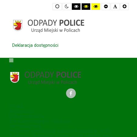
Default
Night
High
High
High
Set
Set
Set
mode
mode
Contrast
Contrast
Contrast
Smaller
Default
Large
Black
Black
Yellow
Font
Font
Font
White
Yellow
Black
mode
mode
mode
Deklaracja dostępności
O NAS
Aktualności
Odbiór odpadów
Eco Harmonogram - aplikacja
Harmonogramy
Podmioty odbierające odpady komunalne (RDR)
Podmioty zbierające zużyty sprzęt elektryczny i