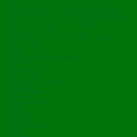
elektroniczny
Miejsca zagospodarowania odpadów komunalnych
Adresy punktów zbierania odpadów folii, sznurka oraz
opon, powstających w gospodarstwach rolnych lub
zakładów przetwarzania takich odpadów.
Poziomy recyklingu
Analizy stanu gospodarki odpadami
Program usuwania azbestu w Gminie Police
SEGREGACJA
Zasady segregacji
PSZOK
Miejskie Punkty Elektroodpadów
OPŁATY
Wysokość opłat
Zasady opłat
DEKLARACJE
Wzory, druki. formularze
Archiwum
AKTY PRAWNE
Uchwały
Rozporządzenia
Ustawy
EDUKACJA
Edukacja
Konkursy
Materiały do pobrania
FAQ
KONTAKT