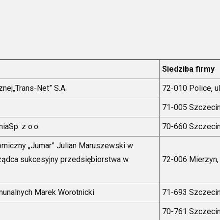
Siedziba firmy
nej„Trans-Net” S.A.
72-010 Police, u
71-005 Szczecin,
aSp. z o.o.
70-660 Szczecin,
omiczny „Jumar” Julian Maruszewski w
ządca sukcesyjny przedsiębiorstwa w
72-006 Mierzyn, 
unalnych Marek Worotnicki
71-693 Szczecin
70-761 Szczecin,