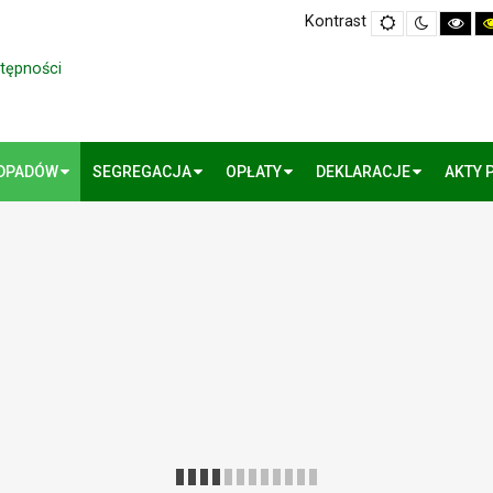
Kontrast
Default
Night
Hig
mode
mode
Cont
Blac
Whi
stępności
mo
ODPADÓW
SEGREGACJA
OPŁATY
DEKLARACJE
AKTY 