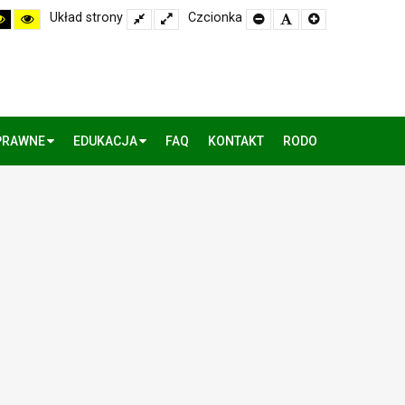
h
High
High
Układ strony
Fixed
Wide
Czcionka
Set
Set
Set
rast
Contrast
Contrast
layout
layout
Smaller
Default
Larger
k
Black
Yellow
Font
Font
Font
te
Yellow
Black
de
mode
mode
PRAWNE
EDUKACJA
FAQ
KONTAKT
RODO