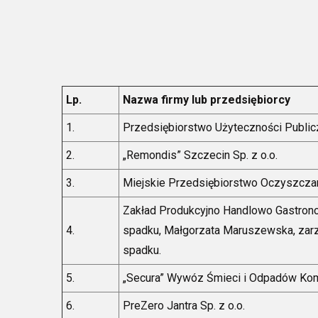
Lp.
Nazwa firmy lub przedsiębiorcy
1.
Przedsiębiorstwo Użyteczności Publicz
2.
„Remondis” Szczecin Sp. z o.o.
3.
Miejskie Przedsiębiorstwo Oczyszczani
Zakład Produkcyjno Handlowo Gastron
4.
spadku, Małgorzata Maruszewska, zar
spadku.
5.
„Secura” Wywóz Śmieci i Odpadów Kom
6.
PreZero Jantra Sp. z o.o.