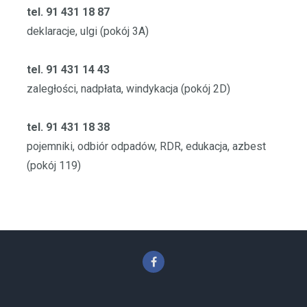
tel. 91 431 18 87
deklaracje, ulgi (pokój 3A)
tel. 91 431 14 43
zaległości, nadpłata, windykacja (pokój 2D)
tel. 91 431 18 38
pojemniki, odbiór odpadów, RDR, edukacja, azbest
(pokój 119)