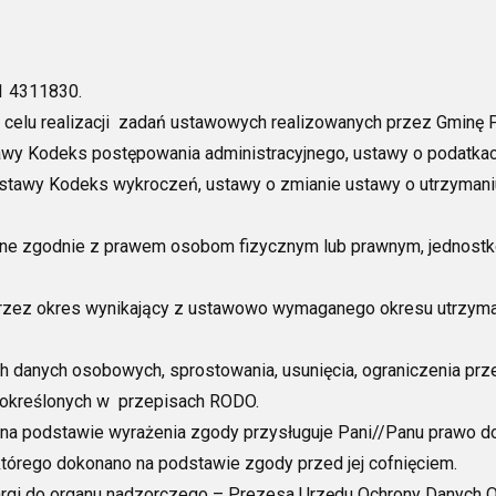
:
91 4311830.
celu realizacji zadań ustawowych realizowanych przez Gminę 
wy Kodeks postępowania administracyjnego, ustawy o podatkach
stawy Kodeks wykroczeń, ustawy o zmianie ustawy o utrzymaniu
ne zgodnie z prawem osobom fizycznym lub prawnym, jednost
zez okres wynikający z ustawowo wymaganego okresu utrzyman
 danych osobowych, sprostowania, usunięcia, ograniczenia prze
określonych w przepisach RODO.
na podstawie wyrażenia zgody przysługuje Pani//Panu prawo 
tórego dokonano na podstawie zgody przed jej cofnięciem.
argi do organu nadzorczego – Prezesa Urzędu Ochrony Danych