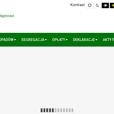
Kontrast
Default
Night
Hig
mode
mode
Cont
Blac
Whi
stępności
mo
ODPADÓW
SEGREGACJA
OPŁATY
DEKLARACJE
AKTY 