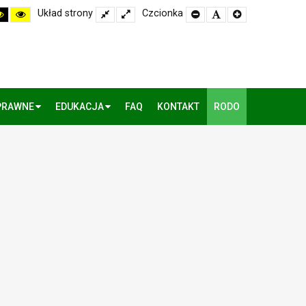
h
High
High
Układ strony
Fixed
Wide
Czcionka
Set
Set
Set
rast
Contrast
Contrast
layout
layout
Smaller
Default
Larger
k
Black
Yellow
Font
Font
Font
te
Yellow
Black
de
mode
mode
PRAWNE
EDUKACJA
FAQ
KONTAKT
RODO