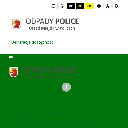
Default
Night
High
High
High
Set
Set
Set
mode
mode
Contrast
Contrast
Contrast
Smaller
Default
Large
Black
Black
Yellow
Font
Font
Font
White
Yellow
Black
mode
mode
mode
Deklaracja dostępności
O NAS
Aktualności
Odbiór odpadów
Eco Harmonogram - aplikacja
Harmonogramy
Podmioty odbierające odpady komunalne (RDR)
Podmioty zbierające zużyty sprzęt elektryczny i