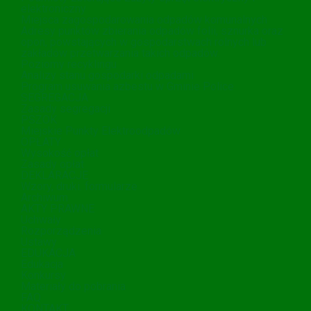
elektroniczny
Miejsca zagospodarowania odpadów komunalnych
Adresy punktów zbierania odpadów folii, sznurka oraz
opon, powstających w gospodarstwach rolnych lub
zakładów przetwarzania takich odpadów.
Poziomy recyklingu
Analizy stanu gospodarki odpadami
Program usuwania azbestu w Gminie Police
SEGREGACJA
Zasady segregacji
PSZOK
Miejskie Punkty Elektroodpadów
OPŁATY
Wysokość opłat
Zasady opłat
DEKLARACJE
Wzory, druki. formularze
Archiwum
AKTY PRAWNE
Uchwały
Rozporządzenia
Ustawy
EDUKACJA
Edukacja
Konkursy
Materiały do pobrania
FAQ
KONTAKT