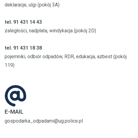
deklaracje, ulgi (pokój 3A)
tel. 91 431 14 43
zaległości, nadpłata, windykacja (pokój 2D)
tel. 91 431 18 38
pojemniki, odbiór odpadów, RDR, edukacja, azbest (pokój
119)
E-MAIL
gospodarka_odpadami@ug.police.pl