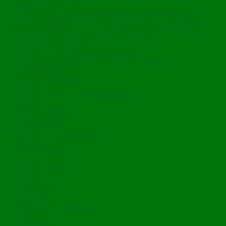
elektroniczny
Miejsca zagospodarowania odpadów komunalnych
Adresy punktów zbierania odpadów folii, sznurka oraz
opon, powstających w gospodarstwach rolnych lub
zakładów przetwarzania takich odpadów.
Poziomy recyklingu
Analizy stanu gospodarki odpadami
Program usuwania azbestu w Gminie Police
SEGREGACJA
Zasady segregacji
PSZOK
Miejskie Punkty Elektroodpadów
OPŁATY
Wysokość opłat
Zasady opłat
DEKLARACJE
Wzory, druki. formularze
Archiwum
AKTY PRAWNE
Uchwały
Rozporządzenia
Ustawy
EDUKACJA
Edukacja
Konkursy
Materiały do pobrania
FAQ
KONTAKT