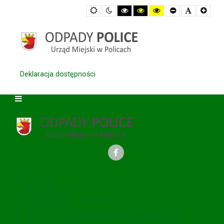
Default
Night
High
High
High
Set
Set
Set
mode
mode
Contrast
Contrast
Contrast
Smaller
Default
Large
Black
Black
Yellow
Font
Font
Font
White
Yellow
Black
mode
mode
mode
Deklaracja dostępności
O NAS
Aktualności
Odbiór odpadów
Eco Harmonogram - aplikacja
Harmonogramy
Podmioty odbierające odpady komunalne (RDR)
Podmioty zbierające zużyty sprzęt elektryczny i