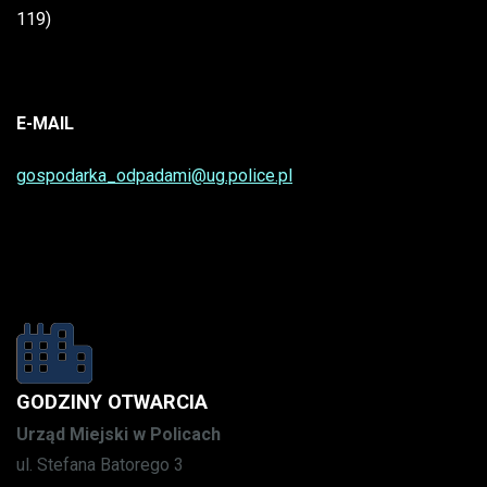
119)
E-MAIL
gospodarka_odpadami@ug.police.pl
GODZINY OTWARCIA
Urząd Miejski w Policach
ul. Stefana Batorego 3