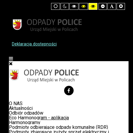
Default
Night
High
High
High
Set
Set
Set
mode
mode
Contrast
Contrast
Contrast
Smaller
Default
Large
Black
Black
Yellow
Font
Font
Font
White
Yellow
Black
mode
mode
mode
Deklaracja dostępności
O NAS
Aktualności
Odbiór odpadów
Eco Harmonogram - aplikacja
Harmonogramy
Podmioty odbierające odpady komunalne (RDR)
Podmioty zbierające zużyty sprzęt elektryczny i