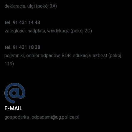
deklaracje, ulgi (pokój 3A)
tel. 91 431 14 43
zaległości, nadpłata, windykacja (pokój 2D)
tel. 91 431 18 38
pojemniki, odbiór odpadów, RDR, edukacja, azbest (pokój
119)
E-MAIL
gospodarka_odpadami@ug.police.pl