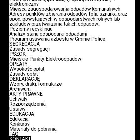
elektroniczny
Miejsca zagospodarowania odpadów komunalnych
Adresy punktów zbierania odpadów folii, sznurka oraz
opon, powstających w gospodarstwach rolnych lub
zakładów przetwarzania takich odpadów.
Poziomy recyklingu
Analizy stanu gospodarki odpadami
Program usuwania azbestu w Gminie Police
SEGREGACJA
Zasady segregacji
PSZOK
Miejskie Punkty Elektroodpadów
OPŁATY
Wysokość opłat
Zasady opłat
DEKLARACJE
Wzory, druki. formularze
Archiwum
AKTY PRAWNE
Uchwały
Rozporządzenia
Ustawy
EDUKACJA
Edukacja
Konkursy
Materiały do pobrania
FAQ
KONTAKT